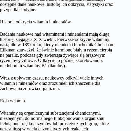
dostępne dane naukowe, historię ich odkrycia, statystyki oraz
przypadki studyjne.
Historia odkrycia witamin i minerałów
Badania naukowe nad witaminami i minerałami mają długą
historię, sięgająca XIX wieku. Pierwsze odkrycie witaminy
nastąpiło w 1897 roku, kiedy niemiecki biochemik Christiaan
Eijkman zauważył, że świnie karmione białym ryżem cierpią
na paraliż, podczas gdy zwierzęta żywiące się brązowym
ryżem były zdrowe. Odkrycie to później skorelowano z
niedoborem witaminy B1 (tiaminy).
Wraz z upływem czasu, naukowcy odkryli wiele innych
witamin i minerałów oraz zrozumieli ich znaczenie dla
zachowania zdrowia organizmu.
Rola witamin
Witaminy są organicznymi substancjami chemicznymi,
niezbędnymi do normalnego funkcjonowania organizmu.
Pełnią one rolę koenzymów lub prostetycznych grup, które
uczestniczą w wielu enzymatycznych reakcjach