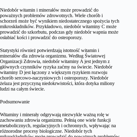
Niedobór witamin i minerałów może prowadzić do
poważnych problemów zdrowotnych. Wiele chorób i
schorzeń może być wynikiem niedostatecznego spożycia tych
mikroskładników. Przykładowo, niedobór witaminy C może
prowadzić do szkorbutu, podczas gdy niedobór wapnia może
osłabiać kości i prowadzić do osteoporozy.
Statystyki również potwierdzają istotność witamin i
minerałów dla zdrowia organizmu. Według Światowej
Organizacji Zdrowia, niedobór witaminy A jest jednym z
głównych czynników ryzyka zaćmy na świecie. Niedobór
witaminy D jest łączony z większym ryzykiem rozwoju
chorób sercowo-naczyniowych i osteoporozy. Niedobór
żelaza jest przyczyną niedokrwistości, która dotyka miliony
ludzi na całym świecie.
Podsumowanie
Witaminy i minerały odgrywają niezwykle ważną rolę w
zachowaniu zdrowia organizmu. Pełnią one wiele funkcji
metabolicznych, regulacyjnych i ochronnych, wpływając na
różnorodne procesy biologiczne. Niedobór tych
mikroskładników może prowadzić do poważnych problemów