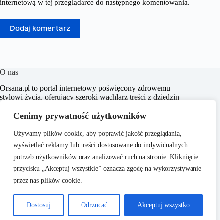
internetową w tej przeglądarce do następnego komentowania.
Dodaj komentarz
O nas
​Orsana.pl to portal internetowy poświęcony zdrowemu
stylowi życia, oferujący szeroki wachlarz treści z dziedzin
takich jak choroby, dieta i odchudzanie, dziecko i mama,
fitness i sport, zdrowie, psychologia, seks, styl życia oraz
Cenimy prywatność użytkowników
uroda. Naszym celem jest dostarczanie rzetelnych i
inspirujących artykułów, które wspierają czytelników w
Używamy plików cookie, aby poprawić jakość przeglądania,
dbaniu o zdrowie i samopoczucie.
wyświetlać reklamy lub treści dostosowane do indywidualnych
potrzeb użytkowników oraz analizować ruch na stronie. Kliknięcie
przycisku „Akceptuj wszystkie” oznacza zgodę na wykorzystywanie
przez nas plików cookie.
O nas
Regulamin
Dostosuj
Odrzucać
Akceptuj wszystko
Copyright © 2026 - ​
Polityka prywatności
Orsana.pl