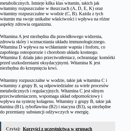
metabolicznych. Istnieje kilka klas witamin, takich jak
witaminy rozpuszczalne w tłuszczach (A, D, E, K) oraz
witaminy rozpuszczalne w wodzie (C, B). Każda z tych
witamin ma swoje unikalne właściwości i wpływa na różne
aspekty zdrowia organizmu.
Witamina A jest niezbędna dla prawidłowego widzenia,
zdrowia skóry i wzmacniania układu immunologicznego.
Witamina D wpływa na wchłanianie wapnia i fosforu, co
zapobiega osteoporozie i chorobom układu kostnego.
Witamina E działa jako przeciwutleniacz, ochraniając komórki
przed uszkodzeniami oksydacyjnymi. Witamina K jest
niezbędna do krzepnięcia krwi.
Witaminy rozpuszczalne w wodzie, takie jak witamina C i
witaminy z grupy B, są odpowiedzialne za wiele procesów
metabolicznych i regulacyjnych. Witamina C jest silnym
przeciwutleniaczem, wspomaga układ odpornościowy i
wpływa na syntezę kolagenu. Witaminy z grupy B, takie jak
tiamina (B1), ryboflawina (B2) i niacyna (B3), są niezbędne
do przemiany substancji odżywczych w energię.
Czytaj:
Korzyści z uczestnictwa w grupach