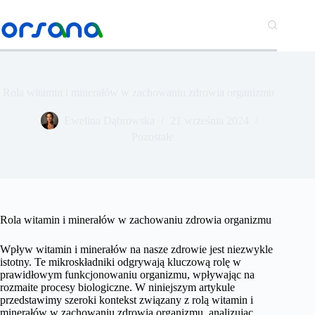
Przejdź
do
treści
Rola witamin i minerałów w zachowaniu zdrowia organizmu
​Ewelina Dąbrowska
21 września 2024
Pozostałe
Rola witamin i minerałów w zachowaniu zdrowia organizmu
Wpływ witamin i minerałów na nasze zdrowie jest niezwykle
istotny. Te mikroskładniki odgrywają kluczową rolę w
prawidłowym funkcjonowaniu organizmu, wpływając na
rozmaite procesy biologiczne. W niniejszym artykule
przedstawimy szeroki kontekst związany z rolą witamin i
minerałów w zachowaniu zdrowia organizmu, analizując