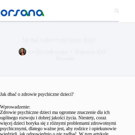
Przejdź
do
treści
Jak dbać o zdrowie psychiczne dzieci?
​Ewelina Dąbrowska
20 sierpnia 2024
Pozostałe
Jak dbać o zdrowie psychiczne dzieci?
Wprowadzenie:
Zdrowie psychiczne dzieci ma ogromne znaczenie dla ich
ogólnego rozwoju i dobrej jakości życia. Niestety, coraz
więcej dzieci boryka się z różnymi problemami zdrowotnymi
psychicznymi, dlatego ważne jest, aby rodzice i opiekunowie
wiedzieli, jak odpowiednio o nie zadbać. W tym artykule