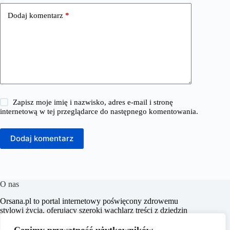
Dodaj komentarz
*
Zapisz moje imię i nazwisko, adres e-mail i stronę
internetową w tej przeglądarce do następnego komentowania.
Dodaj komentarz
O nas
​Orsana.pl to portal internetowy poświęcony zdrowemu
stylowi życia, oferujący szeroki wachlarz treści z dziedzin
takich jak choroby, dieta i odchudzanie, dziecko i mama,
fitness i sport, zdrowie, psychologia, seks, styl życia oraz