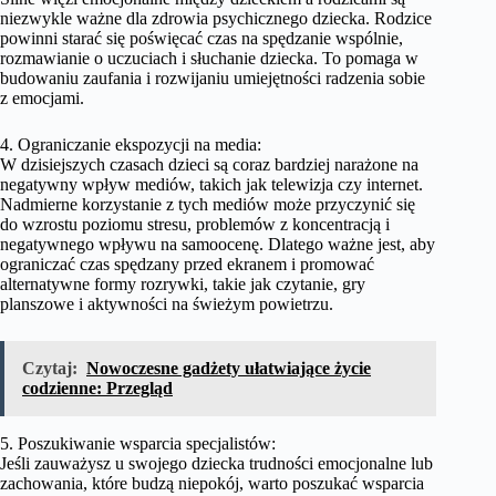
niezwykle ważne dla zdrowia psychicznego dziecka. Rodzice
powinni starać się poświęcać czas na spędzanie wspólnie,
rozmawianie o uczuciach i słuchanie dziecka. To pomaga w
budowaniu zaufania i rozwijaniu umiejętności radzenia sobie
z emocjami.
4. Ograniczanie ekspozycji na media:
W dzisiejszych czasach dzieci są coraz bardziej narażone na
negatywny wpływ mediów, takich jak telewizja czy internet.
Nadmierne korzystanie z tych mediów może przyczynić się
do wzrostu poziomu stresu, problemów z koncentracją i
negatywnego wpływu na samoocenę. Dlatego ważne jest, aby
ograniczać czas spędzany przed ekranem i promować
alternatywne formy rozrywki, takie jak czytanie, gry
planszowe i aktywności na świeżym powietrzu.
Czytaj:
Nowoczesne gadżety ułatwiające życie
codzienne: Przegląd
5. Poszukiwanie wsparcia specjalistów:
Jeśli zauważysz u swojego dziecka trudności emocjonalne lub
zachowania, które budzą niepokój, warto poszukać wsparcia