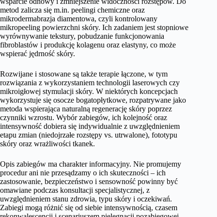
wsparcie odnowy i zmniejszenie widoczności rozstępów. Do
metod zalicza się m.in. peelingi chemiczne oraz
mikrodermabrazja diamentowa, czyli kontrolowany
mikropeeling powierzchni skóry. Ich zadaniem jest stopniowe
wyrównywanie tekstury, pobudzanie funkcjonowania
fibroblastów i produkcję kolagenu oraz elastyny, co może
wspierać jędrność skóry.
Rozwijane i stosowane są także terapie łączone, w tym
rozwiązania z wykorzystaniem technologii laserowych czy
mikroigłowej stymulacji skóry. W niektórych koncepcjach
wykorzystuje się osocze bogatopłytkowe, rozpatrywane jako
metoda wspierająca naturalną regenerację skóry poprzez
czynniki wzrostu. Wybór zabiegów, ich kolejność oraz
intensywność dobiera się indywidualnie z uwzględnieniem
etapu zmian (niedojrzałe rozstępy vs. utrwalone), fototypu
skóry oraz wrażliwości tkanek.
Opis zabiegów ma charakter informacyjny. Nie promujemy
procedur ani nie przesądzamy o ich skuteczności – ich
zastosowanie, bezpieczeństwo i sensowność powinny być
omawiane podczas konsultacji specjalistycznej, z
uwzględnieniem stanu zdrowia, typu skóry i oczekiwań.
Zabiegi mogą różnić się od siebie intensywnością, czasem
rekonwalescencji i scenariuszem pielęgnacji pozabiegowej.