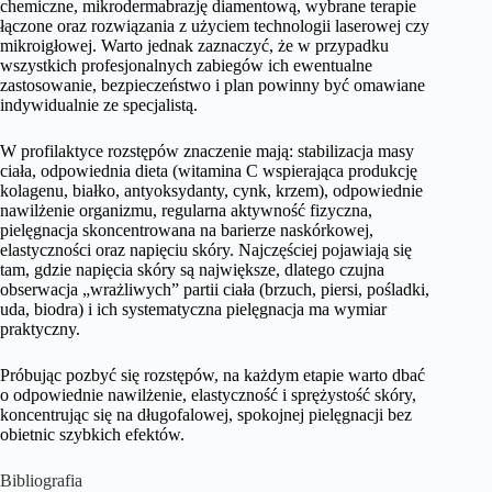
chemiczne, mikrodermabrazję diamentową, wybrane terapie
łączone oraz rozwiązania z użyciem technologii laserowej czy
mikroigłowej. Warto jednak zaznaczyć, że w przypadku
wszystkich profesjonalnych zabiegów ich ewentualne
zastosowanie, bezpieczeństwo i plan powinny być omawiane
indywidualnie ze specjalistą.
W profilaktyce rozstępów znaczenie mają: stabilizacja masy
ciała, odpowiednia dieta (witamina C wspierająca produkcję
kolagenu, białko, antyoksydanty, cynk, krzem), odpowiednie
nawilżenie organizmu, regularna aktywność fizyczna,
pielęgnacja skoncentrowana na barierze naskórkowej,
elastyczności oraz napięciu skóry. Najczęściej pojawiają się
tam, gdzie napięcia skóry są największe, dlatego czujna
obserwacja „wrażliwych” partii ciała (brzuch, piersi, pośladki,
uda, biodra) i ich systematyczna pielęgnacja ma wymiar
praktyczny.
Próbując pozbyć się rozstępów, na każdym etapie warto dbać
o odpowiednie nawilżenie, elastyczność i sprężystość skóry,
koncentrując się na długofalowej, spokojnej pielęgnacji bez
obietnic szybkich efektów.
Bibliografia