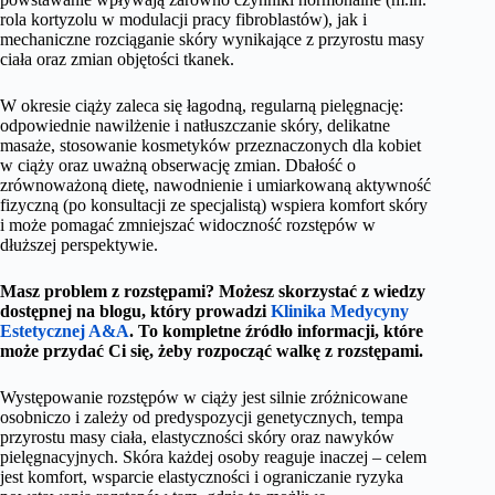
rola kortyzolu w modulacji pracy fibroblastów), jak i
mechaniczne rozciąganie skóry wynikające z przyrostu masy
ciała oraz zmian objętości tkanek.
W okresie ciąży zaleca się łagodną, regularną pielęgnację:
odpowiednie nawilżenie i natłuszczanie skóry, delikatne
masaże, stosowanie kosmetyków przeznaczonych dla kobiet
w ciąży oraz uważną obserwację zmian. Dbałość o
zrównoważoną dietę, nawodnienie i umiarkowaną aktywność
fizyczną (po konsultacji ze specjalistą) wspiera komfort skóry
i może pomagać zmniejszać widoczność rozstępów w
dłuższej perspektywie.
Masz problem z rozstępami? Możesz skorzystać z wiedzy
dostępnej na blogu, który prowadzi
Klinika Medycyny
Estetycznej A&A
. To kompletne źródło informacji, które
może przydać Ci się, żeby rozpocząć walkę z rozstępami.
Występowanie rozstępów w ciąży jest silnie zróżnicowane
osobniczo i zależy od predyspozycji genetycznych, tempa
przyrostu masy ciała, elastyczności skóry oraz nawyków
pielęgnacyjnych. Skóra każdej osoby reaguje inaczej – celem
jest komfort, wsparcie elastyczności i ograniczanie ryzyka