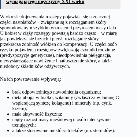
wymagającego mężczyzny XXI wieku
W okresie dojrzewania rozstępy pojawiają się u znacznej
części nastolatków – związane są z rozciąganiem skóry
spowodowanym szybkim wzrostem i przyrostem masy ciała.
U kobiet w ciąży rozstępy powstają bardzo często – w miarę
jak powiększa się brzuch i piersi, rozciąganie skóry
przekracza zdolność włókien do kompensacji. U części osób
ryzyko pojawienia rozstępów zwiększają czynniki rodzinne
(predyspozycje genetyczne), nieodpowiednia pielęgnacja,
niewystarczające nawilżenie i natłuszczenie skóry, a także
niedobory składników odżywczych.
Na ich powstawanie wpływają:
brak odpowiedniego nawodnienia organizmu;
dieta uboga w białko, witaminy (zwłaszcza witaminę C
wspierającą syntezę kolagenu) i minerały (np. cynk,
krzem);
mała aktywność fizyczna;
nagły rozrost masy mięśniowej u osób intensywnie
trenujących;
a także stosowanie niektórych leków (np. steroidów).