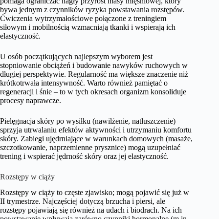
pomaga ograniczać nagły przyrost masy mięśniowej, który
bywa jednym z czynników ryzyka powstawania rozstępów.
Ćwiczenia wytrzymałościowe połączone z treningiem
siłowym i mobilnością wzmacniają tkanki i wspierają ich
elastyczność.
U osób początkujących najlepszym wyborem jest
stopniowanie obciążeń i budowanie nawyków ruchowych w
długiej perspektywie. Regularność ma większe znaczenie niż
krótkotrwała intensywność. Warto również pamiętać o
regeneracji i śnie – to w tych okresach organizm konsoliduje
procesy naprawcze.
Pielęgnacja skóry po wysiłku (nawilżenie, natłuszczenie)
sprzyja utrwalaniu efektów aktywności i utrzymaniu komfortu
skóry. Zabiegi ujędrniające w warunkach domowych (masaże,
szczotkowanie, naprzemienne prysznice) mogą uzupełniać
trening i wspierać jędrność skóry oraz jej elastyczność.
Rozstępy w ciąży
Rozstępy w ciąży to częste zjawisko; mogą pojawić się już w
II trymestrze. Najczęściej dotyczą brzucha i piersi, ale
rozstępy pojawiają się również na udach i biodrach. Na ich
powstawanie wpływają zarówno czynniki hormonalne (m.in.