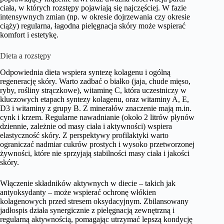
ciała, w których rozstępy pojawiają się najczęściej. W fazie
intensywnych zmian (np. w okresie dojrzewania czy okresie
ciąży) regularna, łagodna pielęgnacja skóry może wspierać
komfort i estetykę.
Dieta a rozstępy
Odpowiednia dieta wspiera syntezę kolagenu i ogólną
regenerację skóry. Warto zadbać o białko (jaja, chude mięso,
ryby, rośliny strączkowe), witaminę C, która uczestniczy w
kluczowych etapach syntezy kolagenu, oraz witaminy A, E,
D3 i witaminy z grupy B. Z minerałów znaczenie mają m.in.
cynk i krzem. Regularne nawadnianie (około 2 litrów płynów
dziennie, zależnie od masy ciała i aktywności) wspiera
elastyczność skóry. Z perspektywy profilaktyki warto
ograniczać nadmiar cukrów prostych i wysoko przetworzonej
żywności, które nie sprzyjają stabilności masy ciała i jakości
skóry.
Włączenie składników aktywnych w diecie – takich jak
antyoksydanty – może wspierać ochronę włókien
kolagenowych przed stresem oksydacyjnym. Zbilansowany
jadłospis działa synergicznie z pielęgnacją zewnętrzną i
regularną aktywnością, pomagając utrzymać lepszą kondycję