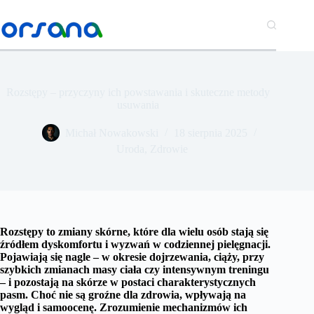
Przejdź
do
treści
Rozstępy – przyczyny ich powstawania i skuteczne metody
usuwania
Michał Nowakowski
18 sierpnia 2025
Uroda
,
Zdrowie
Rozstępy to zmiany skórne, które dla wielu osób stają się
źródłem dyskomfortu i wyzwań w codziennej pielęgnacji.
Pojawiają się nagle – w okresie dojrzewania, ciąży, przy
szybkich zmianach masy ciała czy intensywnym treningu
– i pozostają na skórze w postaci charakterystycznych
pasm. Choć nie są groźne dla zdrowia, wpływają na
wygląd i samoocenę. Zrozumienie mechanizmów ich