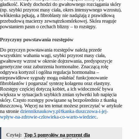
gładkość. Kiedy dochodzi do gwałtownego rozciągania skóry
(np. szybki przyrost masy ciała, okres intensywnego wzrostu),
włókienka pękają, a fibroblasty nie nadążają z prawidłową
przebudową macierzy zewnątrzkomórkowej. Skóra reaguje
powstaniem pasm o cechach blizny – to rozstępy.
Przyczyny powstawania rozstępów
Do przyczyn powstawania rozstępów należą przede
wszystkim: wahania wagi, szybki przyrost masy ciała,
gwałtowny wzrost w okresie dojrzewania, predyspozycje
genetyczne oraz zaburzenia hormonalne. Znaczącą rolę
odgrywa kortyzol i ogólna regulacja hormonalna –
nieprawidłowe sygnały mogą osłabiać funkcjonowanie
fibroblastów i pogarszać syntezę kolagenu oraz elastyny.
Rozstępy częściej dotyczą kobiet, a ich widoczność bywa
większa w sytuacjach szybkich zmian sylwetki lub napięcia
skóry. Często rozstępy powiązane są bezpośrednio z tkanką
tłuszczową. Więcej na ten temat możesz przeczytać w artykule
na stronie
dzienniknaukowy.pl/tkanka-tluszczowa-i-jej-
wplyw-na-zdrowie-czlowieka-co-warto-wiedziec
.
Czytaj:
Top 5 pomysłów na prezent dla