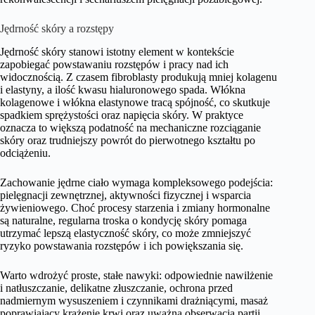
Jędrność skóry a rozstępy
Jędrność skóry stanowi istotny element w kontekście
zapobiegać powstawaniu rozstępów i pracy nad ich
widocznością. Z czasem fibroblasty produkują mniej kolagenu
i elastyny, a ilość kwasu hialuronowego spada. Włókna
kolagenowe i włókna elastynowe tracą spójność, co skutkuje
spadkiem sprężystości oraz napięcia skóry. W praktyce
oznacza to większą podatność na mechaniczne rozciąganie
skóry oraz trudniejszy powrót do pierwotnego kształtu po
odciążeniu.
Zachowanie jędrne ciało wymaga kompleksowego podejścia:
pielęgnacji zewnętrznej, aktywności fizycznej i wsparcia
żywieniowego. Choć procesy starzenia i zmiany hormonalne
są naturalne, regularna troska o kondycję skóry pomaga
utrzymać lepszą elastyczność skóry, co może zmniejszyć
ryzyko powstawania rozstępów i ich powiększania się.
Warto wdrożyć proste, stałe nawyki: odpowiednie nawilżenie
i natłuszczanie, delikatne złuszczanie, ochrona przed
nadmiernym wysuszeniem i czynnikami drażniącymi, masaż
poprawiający krążenie krwi oraz uważna obserwacja partii