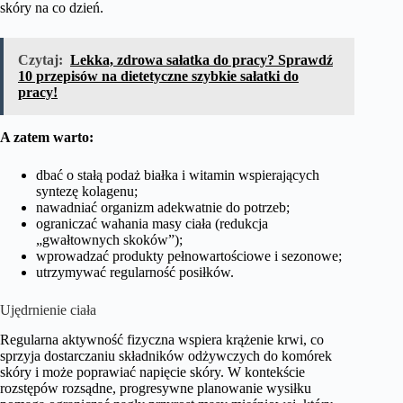
skóry na co dzień.
Czytaj:
Lekka, zdrowa sałatka do pracy? Sprawdź
10 przepisów na dietetyczne szybkie sałatki do
pracy!
A zatem warto:
dbać o stałą podaż białka i witamin wspierających
syntezę kolagenu;
nawadniać organizm adekwatnie do potrzeb;
ograniczać wahania masy ciała (redukcja
„gwałtownych skoków”);
wprowadzać produkty pełnowartościowe i sezonowe;
utrzymywać regularność posiłków.
Ujędrnienie ciała
Regularna aktywność fizyczna wspiera krążenie krwi, co
sprzyja dostarczaniu składników odżywczych do komórek
skóry i może poprawiać napięcie skóry. W kontekście
rozstępów rozsądne, progresywne planowanie wysiłku