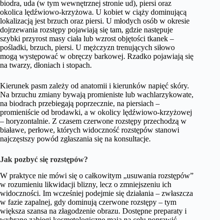
biodra, uda (w tym wewnętrznej stronie ud), piersi oraz
okolica lędźwiowo-krzyżowa. U kobiet w ciąży dominującą
lokalizacją jest brzuch oraz piersi. U młodych osób w okresie
dojrzewania rozstępy pojawiają się tam, gdzie następuje
szybki przyrost masy ciała lub wzrost objętości tkanek –
pośladki, brzuch, piersi. U mężczyzn trenujących siłowo
mogą występować w obręczy barkowej. Rzadko pojawiają się
na twarzy, dłoniach i stopach.
Kierunek pasm zależy od anatomii i kierunków napięć skóry.
Na brzuchu zmiany bywają promieniste lub wachlarzykowate,
na biodrach przebiegają poprzecznie, na piersiach –
promieniście od brodawki, a w okolicy lędźwiowo-krzyżowej
– horyzontalnie. Z czasem czerwone rozstępy przechodzą w
białawe, perłowe, których widoczność rozstępów stanowi
najczęstszy powód zgłaszania się na konsultacje.
Jak pozbyć się rozstępów?
W praktyce nie mówi się o całkowitym „usuwania rozstępów”
w rozumieniu likwidacji blizny, lecz o zmniejszeniu ich
widoczności. Im wcześniej podejmie się działania – zwłaszcza
w fazie zapalnej, gdy dominują czerwone rozstępy – tym
większa szansa na złagodzenie obrazu. Dostępne preparaty i
wybrane zabiegi kosmetologiczne mają na celu poprawić