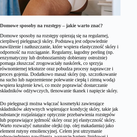
Domowe sposoby na rozstępy – jakie warto znać?
Domowe sposoby na rozstępy opierają się na regularnej,
cierpliwej pielęgnacji skóry. Podstawą jest odpowiednie
nawilżenie i natłuszczanie, które wspiera elastyczność skóry i
odporność na rozciąganie. Regularny, łagodny peeling (np.
enzymatyczny lub drobnoziarnisty dobierany ostrożnie)
pomaga złuszczać zrogowaciały naskórek, co sprzyja
równomiernej teksturze oraz pobudza procesy naprawcze i
proces gojenia. Dodatkowo masaż skóry (np. szczotkowanie
na sucho lub naprzemienne polewanie ciepłą i zimną wodą)
wspiera krążenie krwi, co może poprawiać dostarczanie
składników odżywczych, tlenowanie tkanek i napięcie skóry.
Do pielęgnacji można włączać kosmetyki zawierające
składników aktywnych wspierające kondycję skóry, takie jak
substancje rozjaśniające optycznie przebarwienia rozstępów
lub poprawiające jędrność skóry oraz jej elastyczność skóry.
Warto rozważyć naturalne olejki (np. olej makadamia) jako
element rutyny emoliencyjnej. Celem jest utrzymanie
odpowiedniego nawilżenia, wsparcie bariery lipidowej i