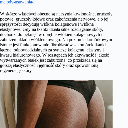
metody-usuwania/
.
W skórze właściwej obecne są naczynia krwionośne, gruczoły
potowe, gruczoły łojowe oraz zakończenia nerwowe, a o jej
sprężystości decydują włókna kolagenowe i włókna
elastynowe. Gdy na tkanki działa silne rozciąganie skóry,
dochodzi do pęknięć w obrębie włókien kolagenowych i
zaburzeń układu włókienkowego. Na poziomie komórkowym
istotne jest funkcjonowanie fibroblastów – komórek tkanki
łącznej odpowiedzialnych za syntezę kolagenu, elastyny i
kwasu hialuronowego. W rozstępach ich aktywność i jakość
wytwarzanych białek jest zaburzona, co przekłada się na
gorszą elastyczność i jędrność skóry oraz spowolnioną
regenerację skóry.