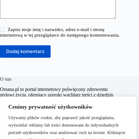
Zapisz moje imię i nazwisko, adres e-mail i stronę
internetową w tej przeglądarce do następnego komentowania.
Dodaj komentarz
O nas
​Orsana.pl to portal internetowy poświęcony zdrowemu
stylowi życia, oferujący szeroki wachlarz treści z dziedzin
takich jak choroby, dieta i odchudzanie, dziecko i mama,
fitness i sport, zdrowie, psychologia, seks, styl życia oraz
Cenimy prywatność użytkowników
uroda. Naszym celem jest dostarczanie rzetelnych i
inspirujących artykułów, które wspierają czytelników w
Używamy plików cookie, aby poprawić jakość przeglądania,
dbaniu o zdrowie i samopoczucie.
wyświetlać reklamy lub treści dostosowane do indywidualnych
potrzeb użytkowników oraz analizować ruch na stronie. Kliknięcie