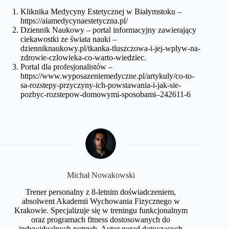
Kliknika Medycyny Estetycznej w Białymstoku –
https://aiamedycynaestetyczna.pl/
Dziennik Naukowy – portal informacyjny zawierający
ciekawostki ze świata nauki –
dzienniknaukowy.pl/tkanka-tluszczowa-i-jej-wplyw-na-
zdrowie-czlowieka-co-warto-wiedziec.
Portal dla profesjonalistów –
https://www.wyposazeniemedyczne.pl/artykuly/co-to-
sa-rozstepy-przyczyny-ich-powstawania-i-jak-sie-
pozbyc-rozstepow-domowymi-sposobami–242611-6
Michał Nowakowski
Trener personalny z 8-letnim doświadczeniem,
absolwent Akademii Wychowania Fizycznego w
Krakowie. Specjalizuje się w treningu funkcjonalnym
oraz programach fitness dostosowanych do
indywidualnych potrzeb. Autor porad dotyczących