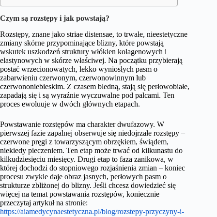
Czym są rozstępy i jak powstają?
Rozstępy, znane jako striae distensae, to trwałe, nieestetyczne
zmiany skórne przypominające blizny, które powstają
wskutek uszkodzeń struktury włókien kolagenowych i
elastynowych w skórze właściwej. Na początku przybierają
postać wrzecionowatych, lekko wyniosłych pasm o
zabarwieniu czerwonym, czerwonowinnym lub
czerwononiebieskim. Z czasem bledną, stają się perłowobiałe,
zapadają się i są wyraźnie wyczuwalne pod palcami. Ten
proces ewoluuje w dwóch głównych etapach.
Powstawanie rozstępów ma charakter dwufazowy. W
pierwszej fazie zapalnej obserwuje się niedojrzałe rozstępy –
czerwone pręgi z towarzyszącym obrzękiem, świądem,
niekiedy pieczeniem. Ten etap może trwać od kilkunastu do
kilkudziesięciu miesięcy. Drugi etap to faza zanikowa, w
której dochodzi do stopniowego rozjaśnienia zmian – koniec
procesu zwykle daje obraz jasnych, perłowych pasm o
strukturze zbliżonej do blizny. Jeśli chcesz dowiedzieć się
więcej na temat powstawania rozstępów, koniecznie
przeczytaj artykuł na stronie:
https://aiamedycynaestetyczna.pl/blog/rozstepy-przyczyny-i-