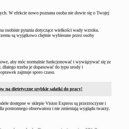
ych. W efekcie nowo poznana osoba nie dowie się o Twojej
na osobiste pytania dotyczące wielkości wady wzroku.
czemu są wyjątkowo chętnie wybierane przez osoby
towe, aby móc normalnie funkcjonować i wywiązywać się ze
latego trzeba je dopasować do typu urody i
u oprawek zajmuje sporo czasu.
 na dietetyczne szybkie sałatki do pracy!
le dostępne w sklepie Vision Express są przezroczyste i
dla postronnego obserwatora i nie zmieniają wyglądu twarzy.