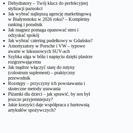
Dehydratory – Twój klucz do perfekcyjnej
stylizacji paznokci
Jak wybrać najlepszą agencję marketingową
w Białymstoku w 2026 roku? – Kompletny
ranking i poradnik
Jak magnez pomaga opanować stres i
odzyskać spokój
Jak wybrać catering pudełkowy w Gdańsku?
Amortyzatory w Porsche i VW – typowe
awarie w luksusowych SUV-ach
Szybka ulga w bólu i napięciu dzięki plastrze
rozgrzewającemu
Jak mądrze włączyć siarę do rutyny
(colostrum suplement) – praktyczny
przewodnik
Rozstępy – przyczyny ich powstawania i
skuteczne metody usuwania
Piżamki dla dzieci – jak sprawić, by sen był
jeszcze przyjemniejszy?
Jakie korzyści daje współpraca z hurtownią
artykułów spożywczych?