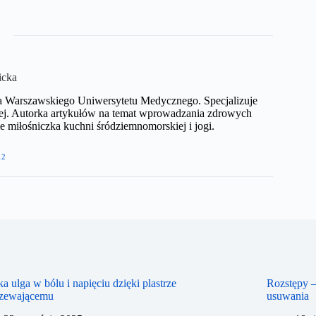
icka
ka Warszawskiego Uniwersytetu Medycznego. Specjalizuje
ej. Autorka artykułów na temat wprowadzania zdrowych
iłośniczka kuchni śródziemnomorskiej i jogi.​
12
a ulga w bólu i napięciu dzięki plastrze
Rozstępy –
rzewającemu
usuwania