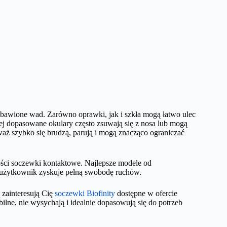
zbawione wad. Zarówno oprawki, jak i szkła mogą łatwo ulec
ej dopasowane okulary często zsuwają się z nosa lub mogą
waż szybko się brudzą, parują i mogą znacząco ograniczać
kości soczewki kontaktowe. Najlepsze modele od
użytkownik zyskuje pełną swobodę ruchów.
 zainteresują Cię
soczewki Biofinity
dostępne w ofercie
bilne, nie wysychają i idealnie dopasowują się do potrzeb