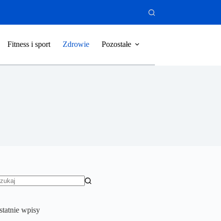
Fitness i sport
Zdrowie
Pozostałe
rak
yników
statnie wpisy