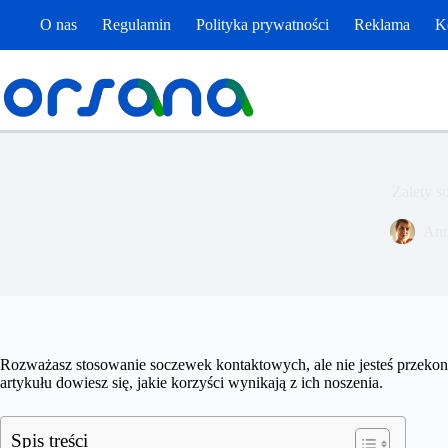
Przejdź
O nas
Regulamin
Polityka prywatności
Reklama
K
do
treści
Zalety s
Ann
Rozważasz stosowanie soczewek kontaktowych, ale nie jesteś przekona
artykułu dowiesz się, jakie korzyści wynikają z ich noszenia.
Spis treści