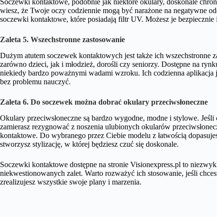
Soczewki kontaktowe, podobnie jak niektóre okulary, doskonale ch
wiesz, że Twoje oczy codziennie mogą być narażone na negatywne od
soczewki kontaktowe, które posiadają filtr UV. Możesz je bezpiecznie
Zaleta 5. Wszechstronne zastosowanie
Dużym atutem soczewek kontaktowych jest także ich wszechstronne z
zarówno dzieci, jak i młodzież, dorośli czy seniorzy. Dostępne na ry
niekiedy bardzo poważnymi wadami wzroku. Ich codzienna aplikacja je
bez problemu nauczyć.
Zaleta 6. Do soczewek można dobrać okulary przeciwsłoneczne
Okulary przeciwsłoneczne są bardzo wygodne, modne i stylowe. Jeśli c
zamierasz rezygnować z noszenia ulubionych okularów przeciwsłonec
kontaktowe. Do wybranego przez Ciebie modelu z łatwością dopasujes
stworzysz stylizację, w której będziesz czuć się doskonale.
Soczewki kontaktowe dostępne na stronie Visionexpress.pl to niezwyk
niekwestionowanych zalet. Warto rozważyć ich stosowanie, jeśli chces
zrealizujesz wszystkie swoje plany i marzenia.