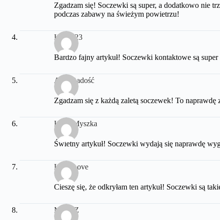
Zgadzam się! Soczewki są super, a dodatkowo nie trz
podczas zabawy na świeżym powietrzu!
Kicia123
Bardzo fajny artykuł! Soczewki kontaktowe są supe
AnkaRadość
Zgadzam się z każdą zaletą soczewek! To naprawdę z
KociaMyszka
Świetny artykuł! Soczewki wydają się naprawdę wyg
Lola_Love
Cieszę się, że odkryłam ten artykuł! Soczewki są tak
MarekZ