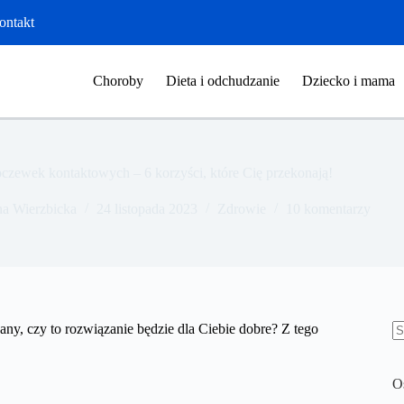
ontakt
Choroby
Dieta i odchudzanie
Dziecko i mama
oczewek kontaktowych – 6 korzyści, które Cię przekonają!
a Wierzbicka
24 listopada 2023
Zdrowie
10 komentarzy
ny, czy to rozwiązanie będzie dla Ciebie dobre? Z tego
B
w
O