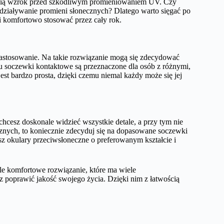
ronią wzrok przed szkodliwym promieniowaniem UV. Czy
działywanie promieni słonecznych? Dlatego warto sięgać po
 i komfortowo stosować przez cały rok.
astosowanie. Na takie rozwiązanie mogą się zdecydować
nku soczewki kontaktowe są przeznaczone dla osób z różnymi,
st bardzo prosta, dzięki czemu niemal każdy może się jej
hcesz doskonale widzieć wszystkie detale, a przy tym nie
znych, to koniecznie zdecyduj się na dopasowane soczewki
z okulary przeciwsłoneczne o preferowanym kształcie i
le komfortowe rozwiązanie, które ma wiele
z poprawić jakość swojego życia. Dzięki nim z łatwością