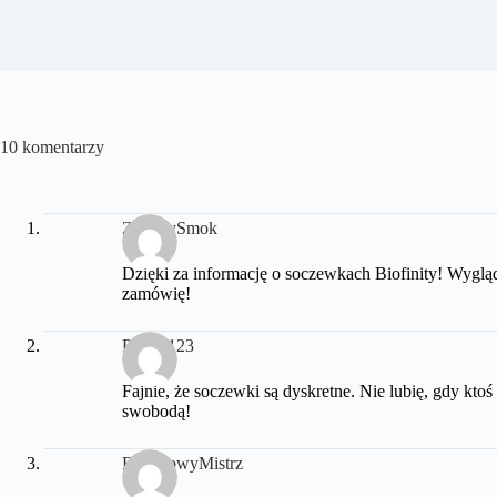
10 komentarzy
ZielonySmok
Dzięki za informację o soczewkach Biofinity! Wygl
zamówię!
Piesek123
Fajnie, że soczewki są dyskretne. Nie lubię, gdy ktoś
swobodą!
BananowyMistrz