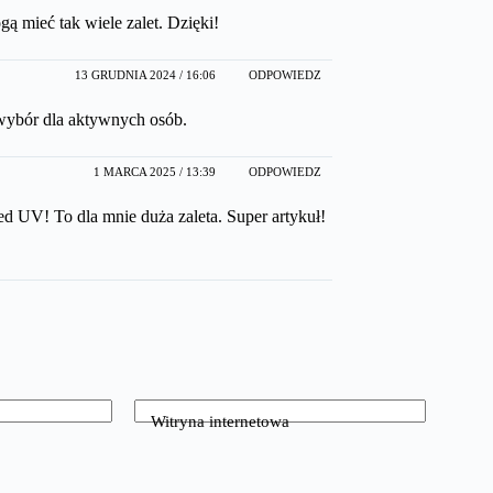
ą mieć tak wiele zalet. Dzięki!
13 GRUDNIA 2024 / 16:06
ODPOWIEDZ
wybór dla aktywnych osób.
1 MARCA 2025 / 13:39
ODPOWIEDZ
d UV! To dla mnie duża zaleta. Super artykuł!
Witryna internetowa