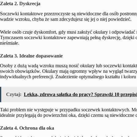
Zaleta 2. Dyskrecja
Soczewki kontaktowe przezroczyste są niewidoczne dla osób postronn
wadzie wzroku, chyba że sam zdecydujesz się jej o niej powiedzieć.
Wiele osób czuje dyskomfort, gdy musi założyć okulary i odpowiadać 
Tymczasem soczewki kontaktowe zapewniają pełną dyskrecję, dzięki 
nieśmiałe.
Zaleta 3. Idealne dopasowanie
Osoby z dużą wadą wzroku muszą nosić okulary lub soczewki kontak
swoich obowiązków. Okulary mają ogromny wpływ na wygląd twarzy, d
indywidualnych preferencji. Znalezienie optymalnego kształtu i kolor
Czytaj:
Lekka, zdrowa sałatka do pracy? Sprawdź 10 przepisów
Taki problem nie występuje w przypadku soczewek kontaktowych. Mode
idealnie przylegają do powierzchni oka, dzięki czemu są niewidoczne 
Zaleta 4. Ochrona dla oka