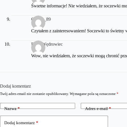
Świetne informacje! Nie wiedziałem, że soczewki mog
Czarek_89
Czytałem z zainteresowaniem! Soczewki to świetny 
FrodoWędrowiec
Wow, nie wiedziałem, że soczewki mogą chronić prze
Dodaj komentarz
Twój adres email nie zostanie opublikowany.
Wymagane pola są oznaczone
*
Nazwa
*
Adres e-mail
*
Dodaj komentarz
*