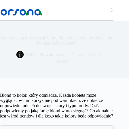
Przejdź
do
treści
Samodzielna koloryzacja blond dla widocznego odmłodzenia.
Po jaką farbę sięgnąć?
Michał Nowakowski
21 kwietnia 2023
Uroda
Blond to kolor, który odmładza. Każda kobieta może
wyglądać w nim korzystnie pod warunkiem, że dobierze
odpowiedni odcień do swojej skory i typu urody. Dziś
podpowiemy po jaką farbę blond warto sięgnąć? Co aktualnie
jest wśród trendów i dla kogo takie kolory będą odpowiednie?