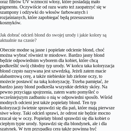
oraz filtrów UV wzmocni włosy, które posiadają mało
pigmentu. Oczywiście od razu warto też zaopatrzyć się w
szampony i odżywki do włosów farbowanych i
rozjaśnianych, które zapobiegać będą przesuszeniu
kosmyków.
Jak dobrać odcień blond do swojej urody i jakie kolory są
aktualnie na czasie?
Obecnie modne są jasne i popielate odcienie blond, choć
można wybrać również te miodowe. Bardzo jasny blond
będzie odpowiednim wyborem dla kobiet, które chcą
podkreślić swój chłodny typ urody. W końcu taka koloryzacja
blond często nazywana jest szwedzką. Jeżeli zatem macie
alabastrową cerę, a także niebieskie lub zielone oczy, to
możecie postawić na taką koloryzację. Trzeba pamiętać, że
bardzo jasny blond podkreśla wszystkie defekty skóry. Na
pewno przyciąga spojrzenia, zatem warto pomyśleć o
wcześniejszym zadbaniu o nią w odpowiedni sposób. Wśród
modnych odcieni jest także popielaty blond. Ten typ
koloryzacji świetnie sprawdzi się dla pań, które mają pierwsze
siwe włosy. Taki odcień sprawi, że odrost nie będzie mocno
rzucał się w oczy. Popielaty blond sprawdzi się dla kobiet o
ciepłym typie urody. Sprawdzi się dla blondynek, ale i dla
szatynek. W tym przypadku cera także powinna być