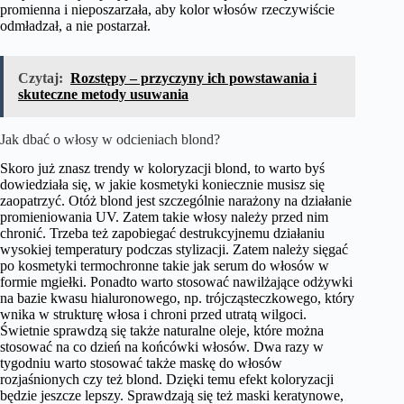
promienna i nieposzarzała, aby kolor włosów rzeczywiście
odmładzał, a nie postarzał.
Czytaj:
Rozstępy – przyczyny ich powstawania i
skuteczne metody usuwania
Jak dbać o włosy w odcieniach blond?
Skoro już znasz trendy w koloryzacji blond, to warto byś
dowiedziała się, w jakie kosmetyki koniecznie musisz się
zaopatrzyć. Otóż blond jest szczególnie narażony na działanie
promieniowania UV. Zatem takie włosy należy przed nim
chronić. Trzeba też zapobiegać destrukcyjnemu działaniu
wysokiej temperatury podczas stylizacji. Zatem należy sięgać
po kosmetyki termochronne takie jak serum do włosów w
formie mgiełki. Ponadto warto stosować nawilżające odżywki
na bazie kwasu hialuronowego, np. trójcząsteczkowego, który
wnika w strukturę włosa i chroni przed utratą wilgoci.
Świetnie sprawdzą się także naturalne oleje, które można
stosować na co dzień na końcówki włosów. Dwa razy w
tygodniu warto stosować także maskę do włosów
rozjaśnionych czy też blond. Dzięki temu efekt koloryzacji
będzie jeszcze lepszy. Sprawdzają się też maski keratynowe,