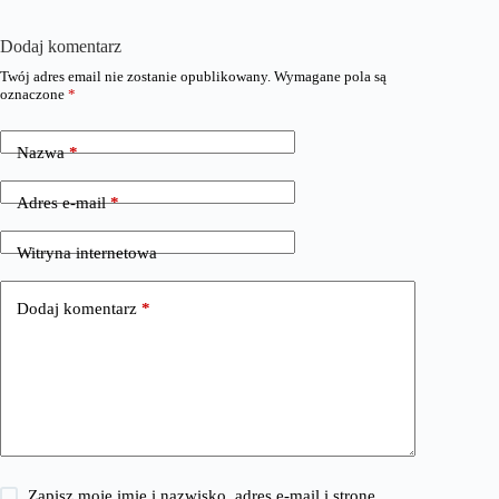
Dodaj komentarz
Twój adres email nie zostanie opublikowany.
Wymagane pola są
oznaczone
*
Nazwa
*
Adres e-mail
*
Witryna internetowa
Dodaj komentarz
*
Zapisz moje imię i nazwisko, adres e-mail i stronę