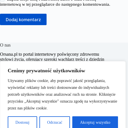
internetową w tej przeglądarce do następnego komentowania.
Dodaj komentarz
O nas
​Orsana.pl to portal internetowy poświęcony zdrowemu
stylowi życia, oferujący szeroki wachlarz treści z dziedzin
takich jak choroby, dieta i odchudzanie, dziecko i mama,
fitness i sport, zdrowie, psychologia, seks, styl życia oraz
Cenimy prywatność użytkowników
uroda. Naszym celem jest dostarczanie rzetelnych i
inspirujących artykułów, które wspierają czytelników w
Używamy plików cookie, aby poprawić jakość przeglądania,
dbaniu o zdrowie i samopoczucie.
wyświetlać reklamy lub treści dostosowane do indywidualnych
potrzeb użytkowników oraz analizować ruch na stronie. Kliknięcie
przycisku „Akceptuj wszystkie” oznacza zgodę na wykorzystywanie
przez nas plików cookie.
O nas
Regulamin
Dostosuj
Odrzucać
Akceptuj wszystko
Copyright © 2026 - ​
Polityka prywatności