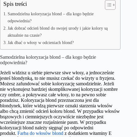
Spis treści
Samodzielna koloryzacja blond – dla kogo będzie
odpowiednia?
Jak dobrać odcień blond do swojej urody i jakie kolory są
aktualnie na czasie?
Jak dbać o włosy w odcieniach blond?
Samodzielna koloryzacja blond – dla kogo będzie
odpowiednia?
Jeżeli widzisz u siebie pierwsze siwe włosy, a jednocześnie
jesteś blondynką, to nie musisz czekać do wizyty u fryzjera.
Możesz zafundować sobie koloryzację samodzielnie. Jeżeli
nie wykonujesz bardziej skomplikowanej koloryzacji sombre
czy ombre, a pokrywasz całe włosy, to na pewno sobie
poradzisz. Koloryzacja blond przeznaczona jest dla
blondynek, które widzą pierwsze oznaki starzenia włosów
albo chcą zmienić odcień koloru blond. W przypadku włosów
brązowych i ciemniejszych oczywiście niezbędne jest
wcześniejsze znaczne rozjaśnienie pasm. W przypadku
koloryzacji blond należy sięgnąć po odpowiedni
produkt.
Farba do włosów blond
z dodatkiem witaminy E