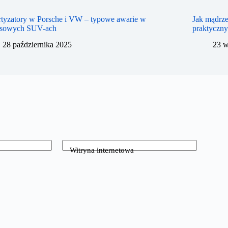
tyzatory w Porsche i VW – typowe awarie w
Jak mądrze
usowych SUV-ach
praktyczn
28 października 2025
23 w
Witryna internetowa