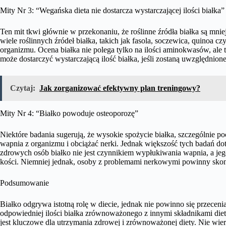
Mity Nr 3: “Wegańska dieta nie dostarcza wystarczającej ilości białka”
Ten mit tkwi głównie w przekonaniu, że roślinne źródła białka są mnie
wiele roślinnych źródeł białka, takich jak fasola, soczewica, quinoa c
organizmu. Ocena białka nie polega tylko na ilości aminokwasów, ale t
może dostarczyć wystarczającą ilość białka, jeśli zostaną uwzględnione
Czytaj:
Jak zorganizować efektywny plan treningowy?
Mity Nr 4: “Białko powoduje osteoporozę”
Niektóre badania sugerują, że wysokie spożycie białka, szczególnie
wapnia z organizmu i obciążać nerki. Jednak większość tych badań dot
zdrowych osób białko nie jest czynnikiem wypłukiwania wapnia, a jeg
kości. Niemniej jednak, osoby z problemami nerkowymi powinny skons
Podsumowanie
Białko odgrywa istotną rolę w diecie, jednak nie powinno się przecen
odpowiedniej ilości białka zrównoważonego z innymi składnikami diety
jest kluczowe dla utrzymania zdrowej i zrównoważonej diety. Nie wier