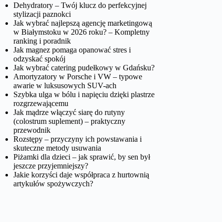
Dehydratory – Twój klucz do perfekcyjnej
stylizacji paznokci
Jak wybrać najlepszą agencję marketingową
w Białymstoku w 2026 roku? – Kompletny
ranking i poradnik
Jak magnez pomaga opanować stres i
odzyskać spokój
Jak wybrać catering pudełkowy w Gdańsku?
Amortyzatory w Porsche i VW – typowe
awarie w luksusowych SUV-ach
Szybka ulga w bólu i napięciu dzięki plastrze
rozgrzewającemu
Jak mądrze włączyć siarę do rutyny
(colostrum suplement) – praktyczny
przewodnik
Rozstępy – przyczyny ich powstawania i
skuteczne metody usuwania
Piżamki dla dzieci – jak sprawić, by sen był
jeszcze przyjemniejszy?
Jakie korzyści daje współpraca z hurtownią
artykułów spożywczych?