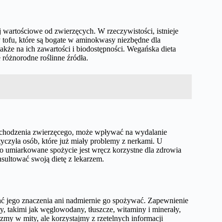
j wartościowe od zwierzęcych. W rzeczywistości, istnieje
zy tofu, które są bogate w aminokwasy niezbędne dla
akże na ich zawartości i biodostępności. Wegańska dieta
 różnorodne roślinne źródła.
 pochodzenia zwierzęcego, może wpływać na wydalanie
yczyła osób, które już miały problemy z nerkami. U
o umiarkowane spożycie jest wręcz korzystne dla zdrowia
ultować swoją dietę z lekarzem.
iać jego znaczenia ani nadmiernie go spożywać. Zapewnienie
, takimi jak węglowodany, tłuszcze, witaminy i minerały,
zmy w mity, ale korzystajmy z rzetelnych informacji