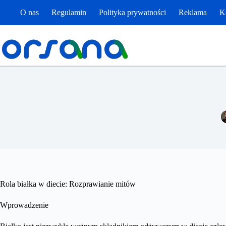
Przejdź
O nas
Regulamin
Polityka prywatności
Reklama
K
do
treści
Rola białka w diecie: Rozprawianie mitów
Wprowadzenie