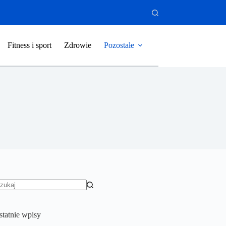
Fitness i sport
Zdrowie
Pozostałe
rak
yników
statnie wpisy