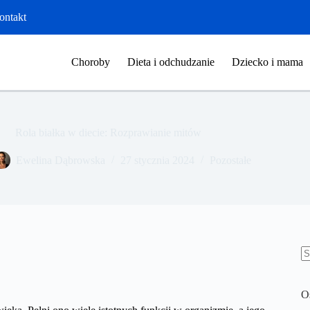
ontakt
Choroby
Dieta i odchudzanie
Dziecko i mama
Rola białka w diecie: Rozprawianie mitów
​Ewelina Dąbrowska
27 stycznia 2024
Pozostałe
B
w
O