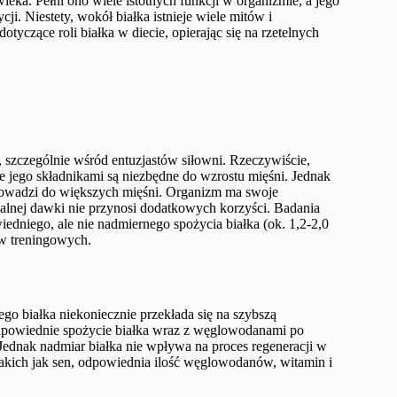
ka. Pełni ono wiele istotnych funkcji w organizmie, a jego
ji. Niestety, wokół białka istnieje wiele mitów i
tyczące roli białka w diecie, opierając się na rzetelnych
, szczególnie wśród entuzjastów siłowni. Rzeczywiście,
 jego składnikami są niezbędne do wzrostu mięśni. Jednak
prowadzi do większych mięśni. Organizm ma swoje
zalnej dawki nie przynosi dodatkowych korzyści. Badania
iedniego, ale nie nadmiernego spożycia białka (ok. 1,2-2,0
ów treningowych.
o białka niekoniecznie przekłada się na szybszą
 odpowiednie spożycie białka wraz z węglowodanami po
Jednak nadmiar białka nie wpływa na proces regeneracji w
takich jak sen, odpowiednia ilość węglowodanów, witamin i