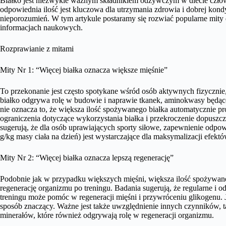
Białko jest niezwykle ważnym składnikiem odżywczym w diecie człowie
odpowiednia ilość jest kluczowa dla utrzymania zdrowia i dobrej kondyc
nieporozumień. W tym artykule postaramy się rozwiać popularne mity do
informacjach naukowych.
Rozprawianie z mitami
Mity Nr 1: “Więcej białka oznacza większe mięśnie”
To przekonanie jest często spotykane wśród osób aktywnych fizycznie
białko odgrywa rolę w budowie i naprawie tkanek, aminokwasy będące
nie oznacza to, że większa ilość spożywanego białka automatycznie 
ograniczenia dotyczące wykorzystania białka i przekroczenie dopuszc
sugerują, że dla osób uprawiających sporty siłowe, zapewnienie odpow
g/kg masy ciała na dzień) jest wystarczające dla maksymalizacji efekt
Mity Nr 2: “Więcej białka oznacza lepszą regenerację”
Podobnie jak w przypadku większych mięśni, większa ilość spożywaneg
regenerację organizmu po treningu. Badania sugerują, że regularne i
treningu może pomóc w regeneracji mięśni i przywróceniu glikogenu. 
sposób znaczący. Ważne jest także uwzględnienie innych czynników, 
minerałów, które również odgrywają rolę w regeneracji organizmu.