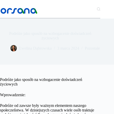
Przejdź
do
treści
Podróże jako sposób na wzbogacenie doświadczeń
życiowych
​Ewelina Dąbrowska
3 marca 2024
Pozostałe
Podróże jako sposób na wzbogacenie doświadczeń
życiowych
Wprowadzenie:
Podróże od zawsze były ważnym elementem naszego
społeczeństwa. W dzisiejszych czasach wiele osób traktuje