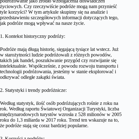
podróżowanie jako źródło wzbogacenia doświadczeń
życiowych. Czy rzeczywiście podróże mogą nam przynieść
tyle korzyści? W tym artykule skupimy się na analizie i
przedstawieniu szczegółowych informacji dotyczących tego,
jak podróże mogą wpływać na nasze życie.
1. Kontekst historyczny podróży:
Podróże mają długą historię, sięgającą tysiące lat wstecz. Już
w starożytności ludzie podróżowali z różnych powodów,
takich jak handel, poszukiwanie przygód czy rozwijanie się
intelektualnie. Współcześnie, z powodu rozwoju transportu i
technologii podróżowania, jesteśmy w stanie eksplorować i
odkrywać odległe zakątki świata.
2. Statystyki i trendy podróżnicze:
Według statystyk, ilość osób podróżujących rośnie z roku na
rok. Według raportu Światowej Organizacji Turystyki, liczba
międzynarodowych turystów wzrosła z 528 milionów w 2005
roku do 1,3 miliarda w 2017 roku. Trend ten wskazuje na to,
że podróże stają się coraz bardziej popularne.
3. Korzyści z podróży: