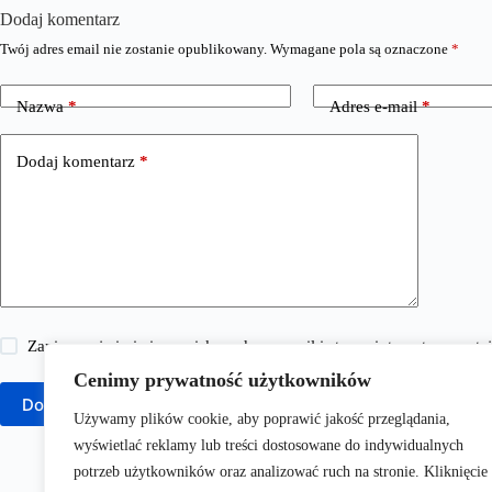
Dodaj komentarz
Twój adres email nie zostanie opublikowany.
Wymagane pola są oznaczone
*
Nazwa
*
Adres e-mail
*
Dodaj komentarz
*
Zapisz moje imię i nazwisko, adres e-mail i stronę internetową w 
Cenimy prywatność użytkowników
Dodaj komentarz
Używamy plików cookie, aby poprawić jakość przeglądania,
wyświetlać reklamy lub treści dostosowane do indywidualnych
potrzeb użytkowników oraz analizować ruch na stronie. Kliknięcie