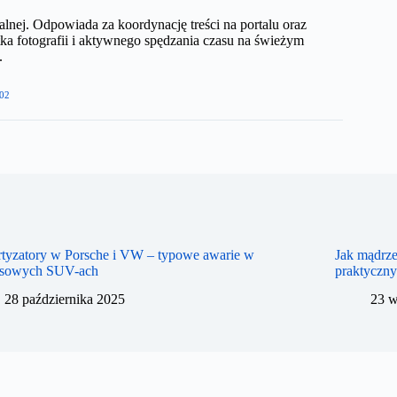
nej. Odpowiada za koordynację treści na portalu oraz
ka fotografii i aktywnego spędzania czasu na świeżym
​
02
tyzatory w Porsche i VW – typowe awarie w
Jak mądrze
usowych SUV-ach
praktyczn
28 października 2025
23 w