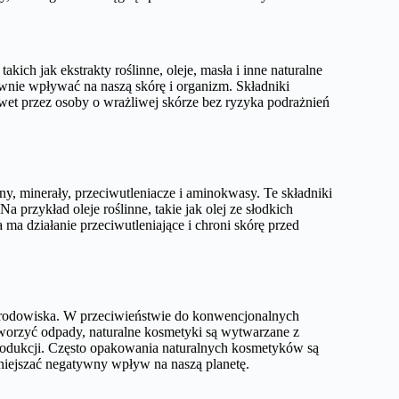
kich jak ekstrakty roślinne, oleje, masła i inne naturalne
wnie wpływać na naszą skórę i organizm. Składniki
awet przez osoby o wrażliwej skórze bez ryzyka podrażnień
ny, minerały, przeciwutleniacze i aminokwasy. Te składniki
Na przykład oleje roślinne, takie jak olej ze słodkich
 ma działanie przeciwutleniające i chroni skórę przed
środowiska. W przeciwieństwie do konwencjonalnych
worzyć odpady, naturalne kosmetyki są wytwarzane z
rodukcji. Często opakowania naturalnych kosmetyków są
niejszać negatywny wpływ na naszą planetę.