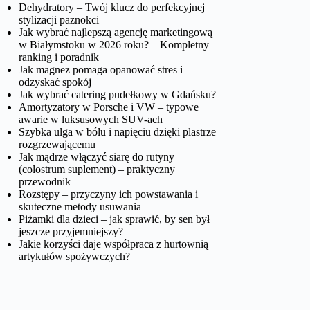
Dehydratory – Twój klucz do perfekcyjnej
stylizacji paznokci
Jak wybrać najlepszą agencję marketingową
w Białymstoku w 2026 roku? – Kompletny
ranking i poradnik
Jak magnez pomaga opanować stres i
odzyskać spokój
Jak wybrać catering pudełkowy w Gdańsku?
Amortyzatory w Porsche i VW – typowe
awarie w luksusowych SUV-ach
Szybka ulga w bólu i napięciu dzięki plastrze
rozgrzewającemu
Jak mądrze włączyć siarę do rutyny
(colostrum suplement) – praktyczny
przewodnik
Rozstępy – przyczyny ich powstawania i
skuteczne metody usuwania
Piżamki dla dzieci – jak sprawić, by sen był
jeszcze przyjemniejszy?
Jakie korzyści daje współpraca z hurtownią
artykułów spożywczych?