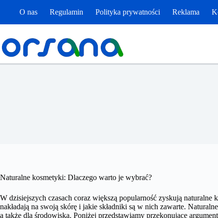
Przejdź
O nas
Regulamin
Polityka prywatności
Reklama
K
do
treści
Naturalne kosmetyki: Dlaczego warto je wybrać?
W dzisiejszych czasach coraz większą popularność zyskują naturalne k
nakładają na swoją skórę i jakie składniki są w nich zawarte. Naturalne
a także dla środowiska. Poniżej przedstawiamy przekonujące argument