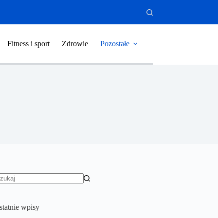
Fitness i sport
Zdrowie
Pozostałe
rak
yników
statnie wpisy