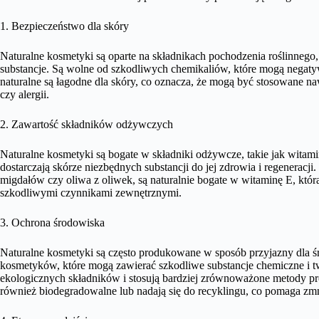
1. Bezpieczeństwo dla skóry
Naturalne kosmetyki są oparte na składnikach pochodzenia roślinnego, ta
substancje. Są wolne od szkodliwych chemikaliów, które mogą negaty
naturalne są łagodne dla skóry, co oznacza, że ​​mogą być stosowane n
czy alergii.
2. Zawartość składników odżywczych
Naturalne kosmetyki są bogate w składniki odżywcze, takie jak witami
dostarczają skórze niezbędnych substancji do jej zdrowia i regeneracji. 
migdałów czy oliwa z oliwek, są naturalnie bogate w witaminę E, która
szkodliwymi czynnikami zewnętrznymi.
3. Ochrona środowiska
Naturalne kosmetyki są często produkowane w sposób przyjazny dla 
kosmetyków, które mogą zawierać szkodliwe substancje chemiczne i t
ekologicznych składników i stosują bardziej zrównoważone metody p
również biodegradowalne lub nadają się do recyklingu, co pomaga zm