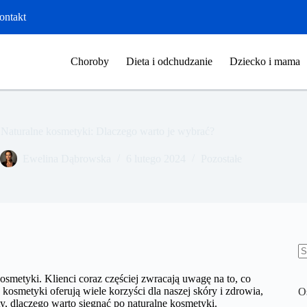
ontakt
Choroby
Dieta i odchudzanie
Dziecko i mama
Naturalne kosmetyki: Dlaczego warto je wybrać?
​Ewelina Dąbrowska
6 lutego 2024
Pozostałe
B
w
osmetyki. Klienci coraz częściej zwracają uwagę na to, co
 kosmetyki oferują wiele korzyści dla naszej skóry i zdrowia,
O
y, dlaczego warto sięgnąć po naturalne kosmetyki.