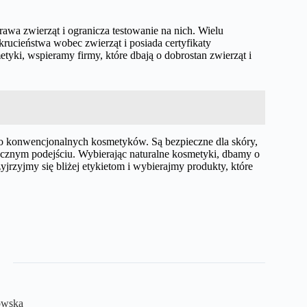
awa zwierząt i ogranicza testowanie na nich. Wielu
ucieństwa wobec zwierząt i posiada certyfikaty
tyki, wspieramy firmy, które dbają o dobrostan zwierząt i
o konwencjonalnych kosmetyków. Są bezpieczne dla skóry,
tycznym podejściu. Wybierając naturalne kosmetyki, dbamy o
rzyjmy się bliżej etykietom i wybierajmy produkty, które
owska