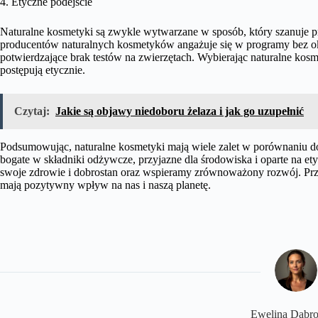
4. Etyczne podejście
Naturalne kosmetyki są zwykle wytwarzane w sposób, który szanuje pr
producentów naturalnych kosmetyków angażuje się w programy bez okr
potwierdzające brak testów na zwierzętach. Wybierając naturalne kosme
postępują etycznie.
Czytaj:
Jakie są objawy niedoboru żelaza i jak go uzupełnić
Podsumowując, naturalne kosmetyki mają wiele zalet w porównaniu d
bogate w składniki odżywcze, przyjazne dla środowiska i oparte na e
swoje zdrowie i dobrostan oraz wspieramy zrównoważony rozwój. Przyj
mają pozytywny wpływ na nas i naszą planetę.
​Ewelina Dąbr