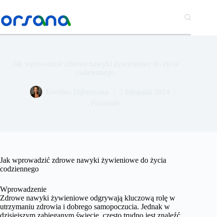
Przejdź
do
treści
Jak wprowadzić zdrowe nawyki żywieniowe do życia
codziennego
​Ewelina Dąbrowska
3 listopada 2024
Pozostałe
Jak wprowadzić zdrowe nawyki żywieniowe do życia
codziennego
Wprowadzenie
Zdrowe nawyki żywieniowe odgrywają kluczową rolę w
utrzymaniu zdrowia i dobrego samopoczucia. Jednak w
dzisiejszym zabieganym świecie, często trudno jest znaleźć