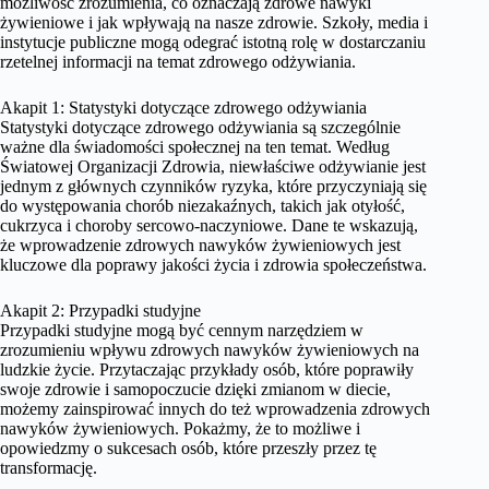
możliwość zrozumienia, co oznaczają zdrowe nawyki
żywieniowe i jak wpływają na nasze zdrowie. Szkoły, media i
instytucje publiczne mogą odegrać istotną rolę w dostarczaniu
rzetelnej informacji na temat zdrowego odżywiania.
Akapit 1: Statystyki dotyczące zdrowego odżywiania
Statystyki dotyczące zdrowego odżywiania są szczególnie
ważne dla świadomości społecznej na ten temat. Według
Światowej Organizacji Zdrowia, niewłaściwe odżywianie jest
jednym z głównych czynników ryzyka, które przyczyniają się
do występowania chorób niezakaźnych, takich jak otyłość,
cukrzyca i choroby sercowo-naczyniowe. Dane te wskazują,
że wprowadzenie zdrowych nawyków żywieniowych jest
kluczowe dla poprawy jakości życia i zdrowia społeczeństwa.
Akapit 2: Przypadki studyjne
Przypadki studyjne mogą być cennym narzędziem w
zrozumieniu wpływu zdrowych nawyków żywieniowych na
ludzkie życie. Przytaczając przykłady osób, które poprawiły
swoje zdrowie i samopoczucie dzięki zmianom w diecie,
możemy zainspirować innych do też wprowadzenia zdrowych
nawyków żywieniowych. Pokażmy, że to możliwe i
opowiedzmy o sukcesach osób, które przeszły przez tę
transformację.