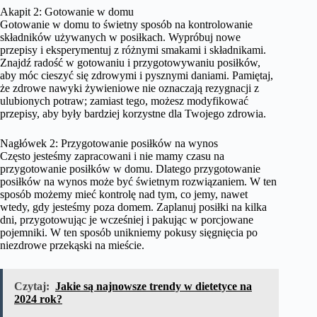
Akapit 2: Gotowanie w domu
Gotowanie w domu to świetny sposób na kontrolowanie
składników używanych w posiłkach. Wypróbuj nowe
przepisy i eksperymentuj z różnymi smakami i składnikami.
Znajdź radość w gotowaniu i przygotowywaniu posiłków,
aby móc cieszyć się zdrowymi i pysznymi daniami. Pamiętaj,
że zdrowe nawyki żywieniowe nie oznaczają rezygnacji z
ulubionych potraw; zamiast tego, możesz modyfikować
przepisy, aby były bardziej korzystne dla Twojego zdrowia.
Nagłówek 2: Przygotowanie posiłków na wynos
Często jesteśmy zapracowani i nie mamy czasu na
przygotowanie posiłków w domu. Dlatego przygotowanie
posiłków na wynos może być świetnym rozwiązaniem. W ten
sposób możemy mieć kontrolę nad tym, co jemy, nawet
wtedy, gdy jesteśmy poza domem. Zaplanuj posiłki na kilka
dni, przygotowując je wcześniej i pakując w porcjowane
pojemniki. W ten sposób unikniemy pokusy sięgnięcia po
niezdrowe przekąski na mieście.
Czytaj:
Jakie są najnowsze trendy w dietetyce na
2024 rok?