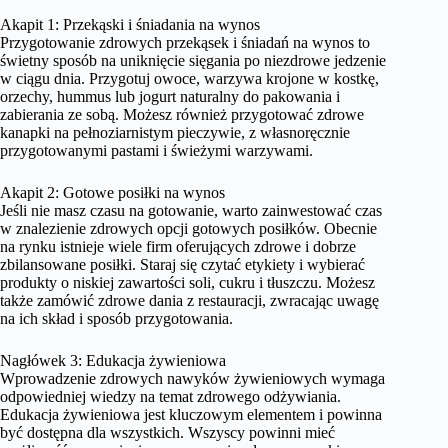
Akapit 1: Przekąski i śniadania na wynos
Przygotowanie zdrowych przekąsek i śniadań na wynos to
świetny sposób na uniknięcie sięgania po niezdrowe jedzenie
w ciągu dnia. Przygotuj owoce, warzywa krojone w kostkę,
orzechy, hummus lub jogurt naturalny do pakowania i
zabierania ze sobą. Możesz również przygotować zdrowe
kanapki na pełnoziarnistym pieczywie, z własnoręcznie
przygotowanymi pastami i świeżymi warzywami.
Akapit 2: Gotowe posiłki na wynos
Jeśli nie masz czasu na gotowanie, warto zainwestować czas
w znalezienie zdrowych opcji gotowych posiłków. Obecnie
na rynku istnieje wiele firm oferujących zdrowe i dobrze
zbilansowane posiłki. Staraj się czytać etykiety i wybierać
produkty o niskiej zawartości soli, cukru i tłuszczu. Możesz
także zamówić zdrowe dania z restauracji, zwracając uwagę
na ich skład i sposób przygotowania.
Nagłówek 3: Edukacja żywieniowa
Wprowadzenie zdrowych nawyków żywieniowych wymaga
odpowiedniej wiedzy na temat zdrowego odżywiania.
Edukacja żywieniowa jest kluczowym elementem i powinna
być dostępna dla wszystkich. Wszyscy powinni mieć