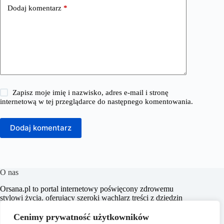
Dodaj komentarz
*
Zapisz moje imię i nazwisko, adres e-mail i stronę
internetową w tej przeglądarce do następnego komentowania.
Dodaj komentarz
O nas
​Orsana.pl to portal internetowy poświęcony zdrowemu
stylowi życia, oferujący szeroki wachlarz treści z dziedzin
takich jak choroby, dieta i odchudzanie, dziecko i mama,
fitness i sport, zdrowie, psychologia, seks, styl życia oraz
Cenimy prywatność użytkowników