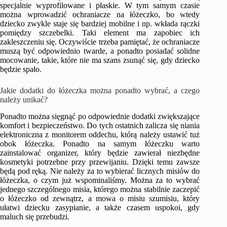
specjalnie wyprofilowane i płaskie. W tym samym czasie
można wprowadzić ochraniacze na łóżeczko, bo wtedy
dziecko zwykle staje się bardziej mobilne i np. wkłada rączki
pomiędzy szczebelki. Taki element ma zapobiec ich
zakleszczeniu się. Oczywiście trzeba pamiętać, że ochraniacze
muszą być odpowiednio twarde, a ponadto posiadać solidne
mocowanie, takie, które nie ma szans zsunąć się, gdy dziecko
będzie spało.
Jakie dodatki do łóżeczka można ponadto wybrać, a czego
należy unikać?
Ponadto można sięgnąć po odpowiednie dodatki zwiększające
komfort i bezpieczeństwo. Do tych ostatnich zalicza się niania
elektroniczna z monitorem oddechu, którą należy ustawić tuż
obok łóżeczka. Ponadto na samym łóżeczku warto
zainstalować organizer, który będzie zawierał niezbędne
kosmetyki potrzebne przy przewijaniu. Dzięki temu zawsze
będą pod ręką. Nie należy za to wybierać licznych misiów do
łóżeczka, o czym już wspominaliśmy. Można za to wybrać
jednego szczególnego misia, którego można stabilnie zaczepić
o łóżeczko od zewnątrz, a mowa o misiu szumisiu, który
ułatwi dziecku zasypianie, a także czasem uspokoi, gdy
maluch się przebudzi.