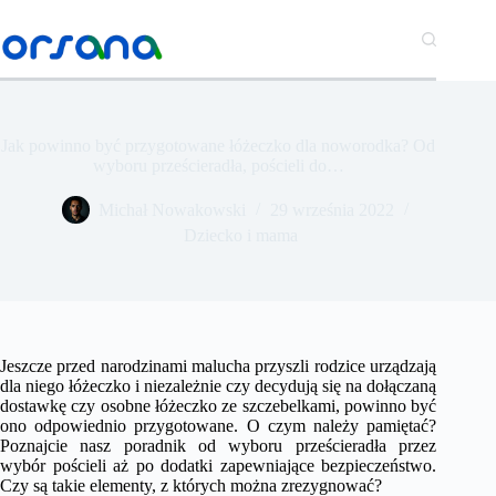
Przejdź
do
treści
Jak powinno być przygotowane łóżeczko dla noworodka? Od
wyboru prześcieradła, pościeli do…
Michał Nowakowski
29 września 2022
Dziecko i mama
Jeszcze przed narodzinami malucha przyszli rodzice urządzają
dla niego łóżeczko i niezależnie czy decydują się na dołączaną
dostawkę czy osobne łóżeczko ze szczebelkami, powinno być
ono odpowiednio przygotowane. O czym należy pamiętać?
Poznajcie nasz poradnik od wyboru prześcieradła przez
wybór pościeli aż po dodatki zapewniające bezpieczeństwo.
Czy są takie elementy, z których można zrezygnować?