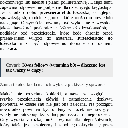
kokosowego lub lateksu i pianki poliuretanowej. Dzięki temu
zapewnia odpowiednie podparcie dla dziecięcego kręgosłupa.
Jeśli chodzi o dobór
prześcieradeł do łóżeczka
, to najlepiej
sprawdzają się modele z gumką, które można odpowiednio
naciągnąć. Oczywiście powinny być wykonane z wysokiej
jakości bawełny hipoalergicznej. Warto też zdecydować się na
podkłady pod prześcieradło, które będą chronić przed
przenikaniem wilgoci do materaca.
Prześcieradło do
łóżeczka
musi być odpowiednio dobrane do rozmiaru
materaca.
Czytaj:
Kwas foliowy (witamina b9) – dlaczego jest
tak ważny w ciąży?
Zamiast kołderki dla maluch wybierz praktyczny śpiworek
Maluch nie potrzebuje kołderki, a nawet ze względu na
ryzyko przesłonięcia główki i ograniczenia dopływu
powietrza w czasie snu nie jest ona zalecana. Na początku
noworodek powinien być otulany w rożek niemowlęcy i
wtedy nie potrzebuje też żadnej poduszki ani innego okrycia.
Gdy wyrasta z rożka, można wybrać dla niego śpiworek,
który także jest bezpieczny i zapobiega okryciu się przez