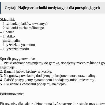
Czytaj:
Najlepsze techniki medytacyjne dla początkujących
Składniki:
– 1 szklanka płatków owsianych
– 2 szklanki mleka roślinnego
– 1 banan
– 1 jabłko
– garść malin
– 1 łyżeczka cynamonu
– 1 łyżeczka miodu
Sposób przygotowania:
1. Płatki owsiane wsypujemy do garnka, dodajemy mleko roślinne i go
zgęstnieje.
2. Banan i jabłko kroimy w kostkę.
3. Na gotową owsiankę dodajemy pokrojone owoce oraz maliny.
4. Całość posypujemy cynamonem i dodajemy miód, mieszamy.
5. Owsiankę z owocami podajemy na ciepło.
Podsumowanie:
Fit przepisy dla całej rodziny mogą być smaczne i proste do przygoto