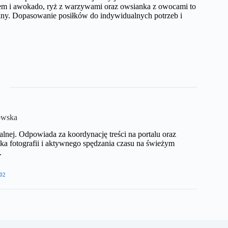
akiem i awokado, ryż z warzywami oraz owsianka z owocami to
ziny. Dopasowanie posiłków do indywidualnych potrzeb i
owska
nej. Odpowiada za koordynację treści na portalu oraz
ka fotografii i aktywnego spędzania czasu na świeżym
​
02