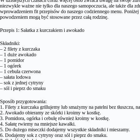
W dzisiejszych czasach coraz więcej osób zwraca uwagę na swoje zdro
niezwykle ważne nie tylko dla naszego samopoczucia, ale także dla zd
wprowadzeniem fit przepisów do naszego codziennego menu. Poniżej p
powodzeniem mogą być stosowane przez całą rodzinę.
Przepis 1: Sałatka z kurczakiem i awokado
Składniki:
– 2 filety z kurczaka
– 1 duże awokado
– 1 pomidor
– 1 ogórek
– 1 cebula czerwona
– sałata lodowa
– sok z jednej cytryny
– sól i pieprz do smaku
Sposób przygotowania:
1. Filety z kurczaka grillujemy lub smażymy na patelni bez tłuszczu, n
2. Awokado obieramy ze skórki i kroimy w kostkę.
3. Pomidora, ogórka i cebulę również kroimy w kostkę.
4. Sałatę rwiemy na mniejsze kawałki.
5. Do dużego miseczki dodajemy wszystkie składniki i mieszamy.
6. Dodajemy sok z cytryny oraz sól i pieprz do smaku.