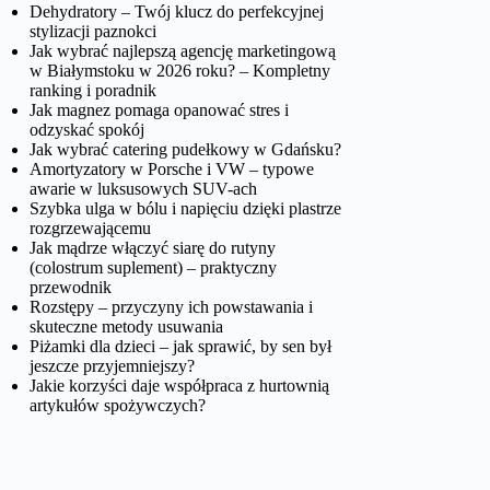
Dehydratory – Twój klucz do perfekcyjnej
stylizacji paznokci
Jak wybrać najlepszą agencję marketingową
w Białymstoku w 2026 roku? – Kompletny
ranking i poradnik
Jak magnez pomaga opanować stres i
odzyskać spokój
Jak wybrać catering pudełkowy w Gdańsku?
Amortyzatory w Porsche i VW – typowe
awarie w luksusowych SUV-ach
Szybka ulga w bólu i napięciu dzięki plastrze
rozgrzewającemu
Jak mądrze włączyć siarę do rutyny
(colostrum suplement) – praktyczny
przewodnik
Rozstępy – przyczyny ich powstawania i
skuteczne metody usuwania
Piżamki dla dzieci – jak sprawić, by sen był
jeszcze przyjemniejszy?
Jakie korzyści daje współpraca z hurtownią
artykułów spożywczych?