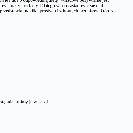
wie i dba o odpowiednią dietę. Właściwe odżywianie jest
rowia naszej rodziny. Dlatego warto zastanowić się nad
rzedstawiamy kilka prostych i zdrowych przepisów, które z
astępnie kroimy je w paski.