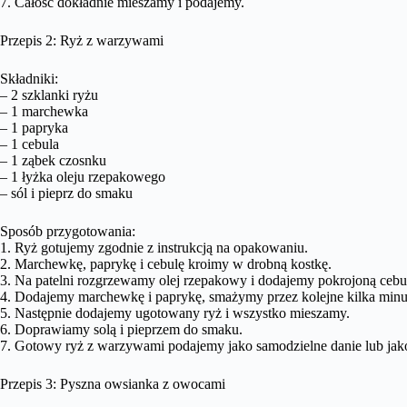
7. Całość dokładnie mieszamy i podajemy.
Przepis 2: Ryż z warzywami
Składniki:
– 2 szklanki ryżu
– 1 marchewka
– 1 papryka
– 1 cebula
– 1 ząbek czosnku
– 1 łyżka oleju rzepakowego
– sól i pieprz do smaku
Sposób przygotowania:
1. Ryż gotujemy zgodnie z instrukcją na opakowaniu.
2. Marchewkę, paprykę i cebulę kroimy w drobną kostkę.
3. Na patelni rozgrzewamy olej rzepakowy i dodajemy pokrojoną cebul
4. Dodajemy marchewkę i paprykę, smażymy przez kolejne kilka minut
5. Następnie dodajemy ugotowany ryż i wszystko mieszamy.
6. Doprawiamy solą i pieprzem do smaku.
7. Gotowy ryż z warzywami podajemy jako samodzielne danie lub jak
Przepis 3: Pyszna owsianka z owocami