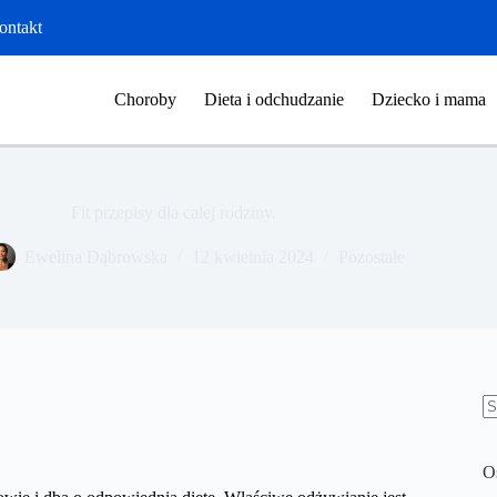
ontakt
Choroby
Dieta i odchudzanie
Dziecko i mama
Fit przepisy dla całej rodziny.
​Ewelina Dąbrowska
12 kwietnia 2024
Pozostałe
B
w
O