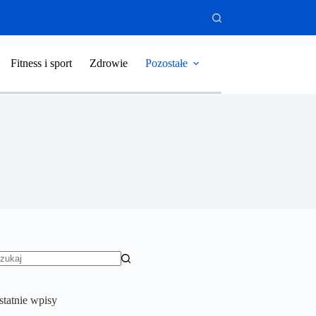
Fitness i sport
Zdrowie
Pozostałe
rak
yników
statnie wpisy