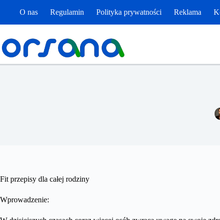
Przejdź
O nas
Regulamin
Polityka prywatności
Reklama
K
do
treści
Fit przepisy dla całej rodziny
Wprowadzenie: