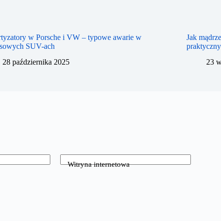
tyzatory w Porsche i VW – typowe awarie w
Jak mądrze
usowych SUV-ach
praktyczn
28 października 2025
23 w
Witryna internetowa